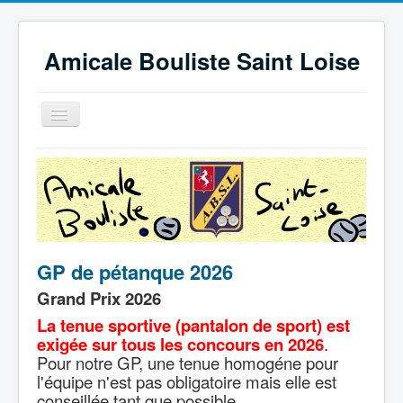
précédente
précédent
suivant
suivante
Amicale Bouliste Saint Loise
Basculer
la
navigation
Accueil
Les résultats sportifs
Grand prix de la Ville de Saint-Lô
Liens utiles
GP de pétanque 2026
Calendrier
Grand Prix 2026
Connexion licencié
La tenue sportive (pantalon de sport) est
exigée sur tous les concours en 2026
.
Infos licenciés
Pour notre GP, une tenue homogéne pour
l'équipe n'est pas obligatoire mais elle est
conseillée tant que possible.